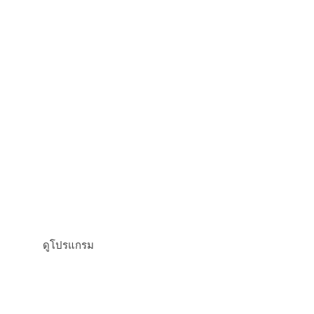
หยิน & หยาง โยคะ รีทรีท
ดูโปรแกรม