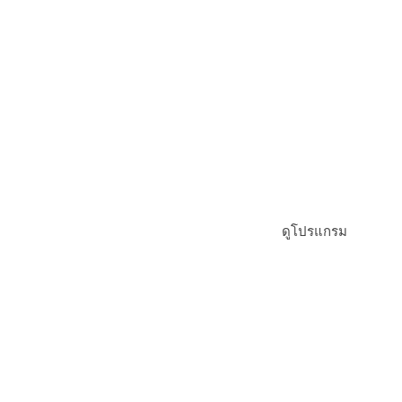
โปรแกรมเพอร์ซันนอลโยคะซินเนอร์จี้
ดูโปรแกรม