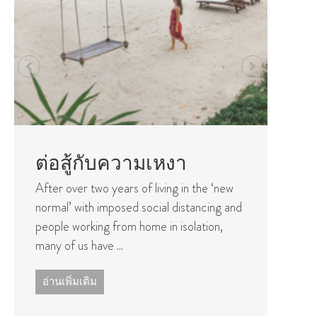
ทําไมต้องดีท็อกซ์
เมื่อประชากรโลกเพิ่มจํานวนมากขึ้น
 ‘new
มลพิษในสภาพแวดล้อมและอาหาร
ng and
ของเราก็เพิ่มขึ้นอย่างมากเช่นกัน
n,
อ่านเพิ่มเติม