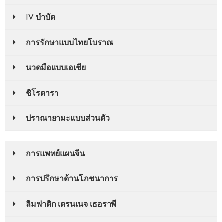
IV บําบัด
การรักษาแบบไทยโบราณ
นวดมือแบบเอเชีย
ชิโรดารา
ปราณายามะแบบส่วนตัว
การแพทย์แผนจีน
การปรึกษาด้านโภชนาการ
ลิมฟาติก เดรนเนจ เธอราพี