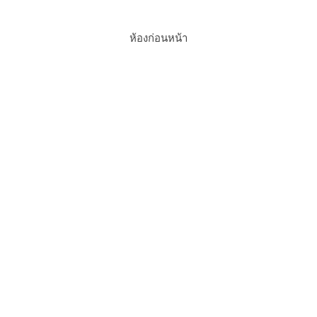
วิลล่า วิวทะเล
ห้องก่อนหน้า