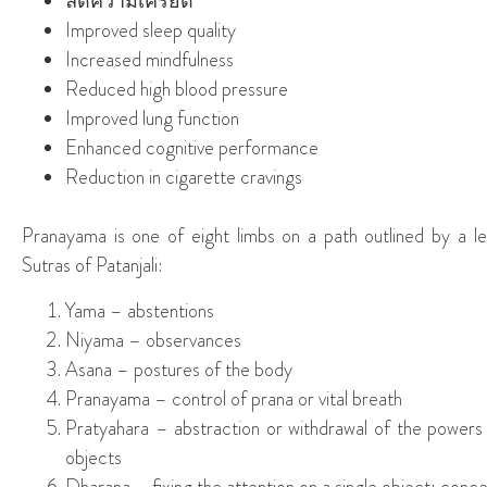
ลดความเครียด
Improved sleep quality
Increased mindfulness
Reduced high blood pressure
Improved lung function
Enhanced cognitive performance
Reduction in cigarette cravings
Pranayama is one of eight limbs on a path outlined by a l
Sutras of Patanjali:
Yama – abstentions
Niyama – observances
Asana – postures of the body
Pranayama – control of prana or vital breath
Pratyahara – abstraction or withdrawal of the powers 
objects
Dharana – fixing the attention on a single object; conce