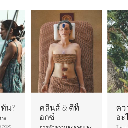
มท้น?
คลีนส์ & ดีท็
คว
อกซ์
อะ
 the
escape
การทําความสะอาดและ
The si