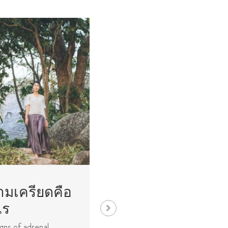
ามเครียดคือ
ปตัญชลี
ไร
ปตัญชลี (Devana-gari)
คือผู้เขียนพระสูตรแห่ง
gns of adrenal