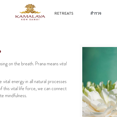
RETREATS
สำรวจ
ณ
using on the breath. Prana means
vital
he vital energy in all natural processes
f this vital life force, we can connect
te mindfulness.