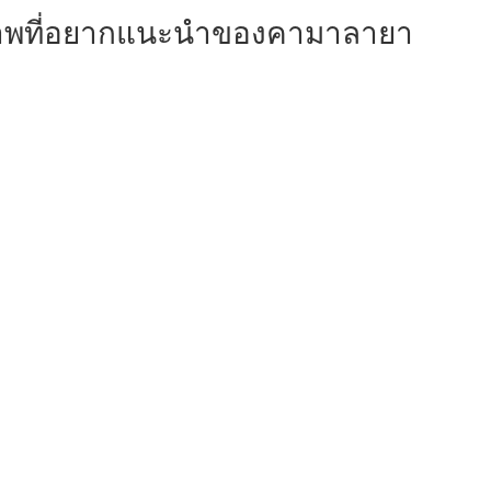
พที่อยากแนะนําของคามาลายา