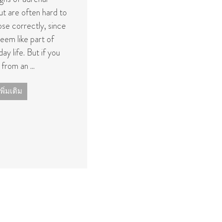
โยคะเรียกว่า โยคะสุต
ut are often hard to
รา ซึ่งถือเป็นงานสําคัญที่
se correctly, since
มีคำสอนเกี่ยวกับการ
eem like part of
ปฏิบัติและปรัชญาเกี่ยว
ay life. But if you
กับการปฏิบัติของราชา
 from an ...
โยคะ
พิ่มเติม
อ่านเพิ่มเติม