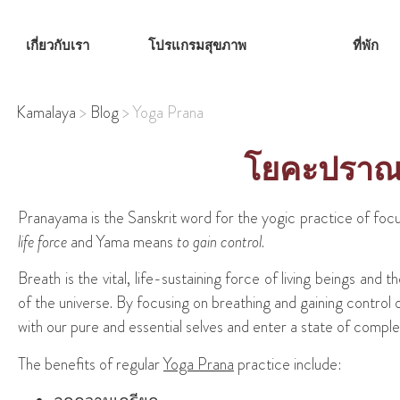
เกี่ยวกับเรา
โปรแกรมสุขภาพ
ที่พัก
Kamalaya
>
Blog
>
Yoga Prana
โยคะปรา
Pranayama is the Sanskrit word for the yogic practice of foc
life force
and Yama means
to gain control
.
Breath is the vital, life-sustaining force of living beings and t
of the universe. By focusing on breathing and gaining control o
with our pure and essential selves and enter a state of comple
The benefits of regular
Yoga Prana
practice include: