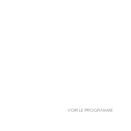
SYNERGIE PERSONNELLE DE YOGA
VOIR LE PROGRAMME