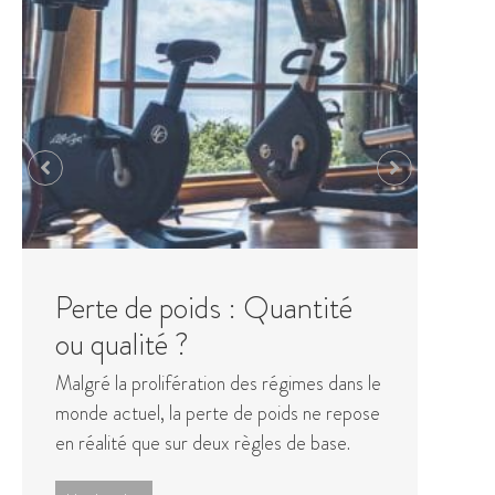
Maintenir la perte de poids
A
Voici un aperçu des règles d'alimentation
L'
saine que nous suivons à Kamalaya.
bo
de
Lire la suite
mo