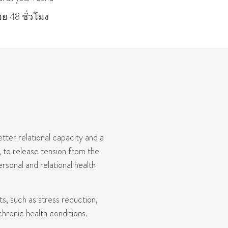
ย 48 ชั่วโมง
tter relational capacity and a
, to release tension from the
rsonal and relational health
s, such as stress reduction,
chronic health conditions.