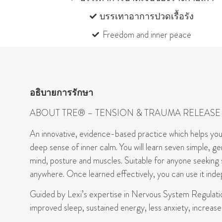
บรรเทาอาการปวดเรื้อรัง
Freedom and inner peace
อธิบายการรักษา
ABOUT
TRE® – T
ENSION &
TRAUMA RELEASE 
An innovative, evidence-based practice which helps you s
deep sense of inner calm. You will learn seven simple, g
mind, posture and muscles. Suitable for anyone seeking s
anywhere. Once learned effectively, you can use it in
Guided by Lexi’s expertise in Nervous System Regulation
improved sleep, sustained energy, less anxiety, increased