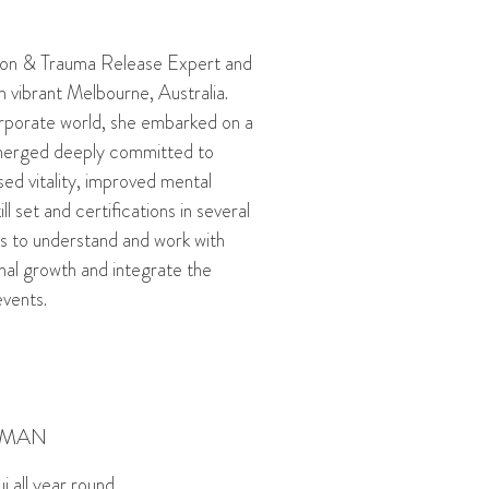
ion & Trauma Release Expert and
 vibrant Melbourne, Australia.
orporate world, she embarked on a
emerged deeply committed to
sed vitality, improved mental
l set and certifications in several
als to understand and work with
onal growth and integrate the
events.
YMAN
i all year round