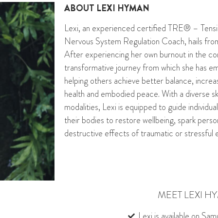
ABOUT
LEXI HYMAN
Lexi, an experienced certified TRE® – Tens
Nervous System Regulation Coach, hails from
After experiencing her own burnout in the c
transformative journey from which she has 
helping others achieve better balance, increa
health and embodied peace. With a diverse skil
modalities, Lexi is equipped to guide individu
their bodies to restore wellbeing, spark pers
destructive effects of traumatic or stressful 
MEET LEXI H
Lexi is available on Samu