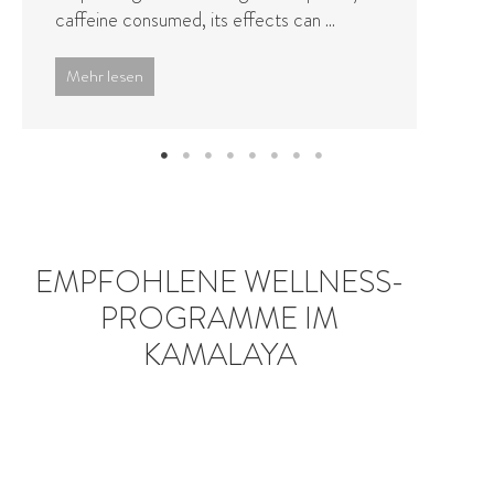
constant demands of a fast-paced, high-
stress lifestyle, and even stressful life
events ...
Mehr lesen
EMPFOHLENE WELLNESS-
PROGRAMME IM
KAMALAYA