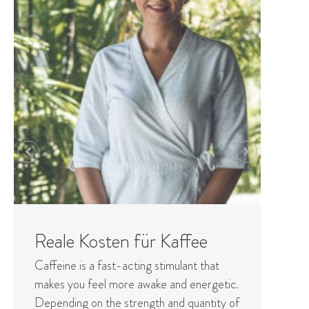
Stress & Erholung bei
Nebennieren-Burnout
ic.
Excessive stress is the main cause.
 of
Working too much, sleeping too little, the