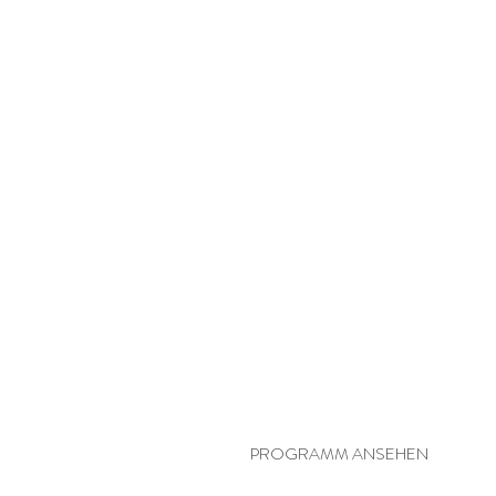
PERSÖNLICHE YOGA-SYNERGIE
PROGRAMM ANSEHEN