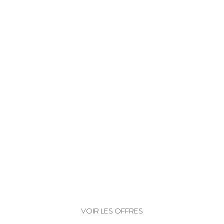
EXPLORER PLUS D'OFFRES
VOIR LES OFFRES