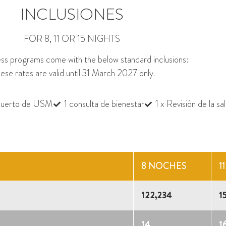
INCLUSIONES
FOR 8, 11 OR 15 NIGHTS
ness programs come with the below standard inclusions:
ese rates are valid until 31 March 2027 only.
opuerto de USM
1 consulta de bienestar
1 x Revisión de la s
8 NOCHES
1
122,234
1
14
1