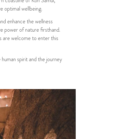
rn coastline of Koh Samui,
e optimal wellbeing.
 and enhance the wellness
ve power of nature firsthand.
s are welcome to enter this
e human spirit and the journey