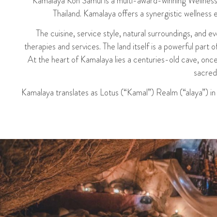
Kamalaya Koh Samui is a multi-award-winning Wellness S
Thailand. Kamalaya offers a synergistic wellness 
The cuisine, service style, natural surroundings, and
therapies and services. The land itself is a powerful part 
At the heart of Kamalaya lies a centuries-old cave, onc
sacred
Kamalaya translates as Lotus (“Kamal”) Realm (“alaya”) in 