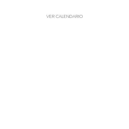
MÁS PRACTICANTES VISITANTES
VER CALENDARIO