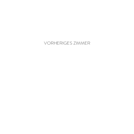
VILLA MIT POOL AM STRAND
VORHERIGES ZIMMER